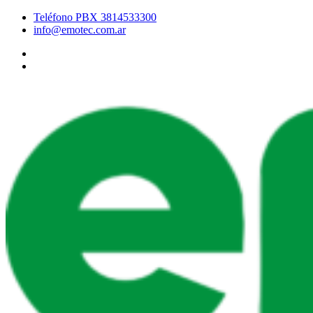
Teléfono PBX 3814533300
info@emotec.com.ar