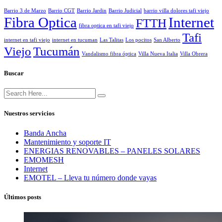
Barrio 3 de Marzo
Barrio CGT
Barrio Jardin
Barrio Judicial
barrio villa dolores tafi viejo
Fibra Optica
Internet
FTTH
fibra optica en tafi viejo
Tafi
internet en tafi viejo
internet en tucuman
Las Talitas
Los pocitos
San Alberto
Viejo
Tucumán
Vandalismo fibra óptica
Villa Nueva Italia
Villa Obrera
Buscar
Nuestros servicios
Banda Ancha
Mantenimiento y soporte IT
ENERGIAS RENOVABLES – PANELES SOLARES
EMOMESH
Internet
EMOTEL – Lleva tu número donde vayas
Últimos posts