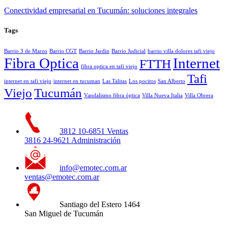
Conectividad empresarial en Tucumán: soluciones integrales
Tags
Barrio 3 de Marzo
Barrio CGT
Barrio Jardin
Barrio Judicial
barrio villa dolores tafi viejo
Fibra Optica
Internet
FTTH
fibra optica en tafi viejo
Tafi
internet en tafi viejo
internet en tucuman
Las Talitas
Los pocitos
San Alberto
Viejo
Tucumán
Vandalismo fibra óptica
Villa Nueva Italia
Villa Obrera
3812 10-6851 Ventas
3816 24-9621 Administración
info@emotec.com.ar
ventas@emotec.com.ar
Santiago del Estero 1464
San Miguel de Tucumán