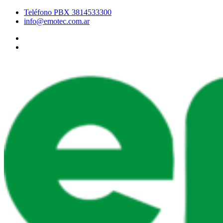
Teléfono PBX 3814533300
info@emotec.com.ar