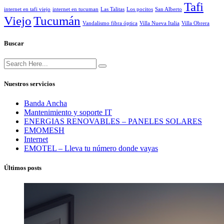
Tafi
internet en tafi viejo
internet en tucuman
Las Talitas
Los pocitos
San Alberto
Viejo
Tucumán
Vandalismo fibra óptica
Villa Nueva Italia
Villa Obrera
Buscar
Nuestros servicios
Banda Ancha
Mantenimiento y soporte IT
ENERGIAS RENOVABLES – PANELES SOLARES
EMOMESH
Internet
EMOTEL – Lleva tu número donde vayas
Últimos posts