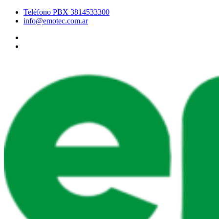
Teléfono PBX 3814533300
info@emotec.com.ar