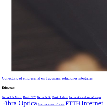
Conectividad empresarial en Tucumán: soluciones integrales
Etiquetas
Barrio 3 de Marzo
Barrio CGT
Barrio Jardin
Barrio Judicial
barrio villa dolores tafi viejo
Fibra Optica
Internet
FTTH
fibra optica en tafi viejo