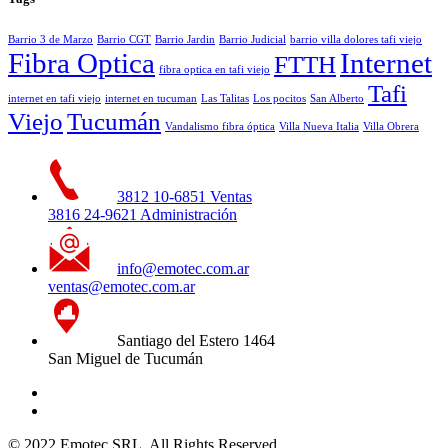
Barrio 3 de Marzo
Barrio CGT
Barrio Jardin
Barrio Judicial
barrio villa dolores tafi viejo
Fibra Optica
Internet
FTTH
fibra optica en tafi viejo
Tafi
internet en tafi viejo
internet en tucuman
Las Talitas
Los pocitos
San Alberto
Viejo
Tucumán
Vandalismo fibra óptica
Villa Nueva Italia
Villa Obrera
3812 10-6851 Ventas
3816 24-9621 Administración
info@emotec.com.ar
ventas@emotec.com.ar
Santiago del Estero 1464
San Miguel de Tucumán
© 2022 Emotec SRL. All Rights Reserved.